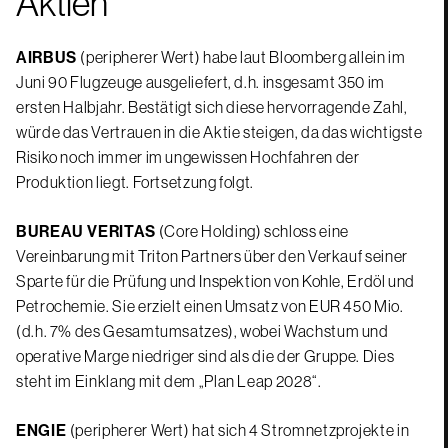
Aktien
AIRBUS
(peripherer Wert) habe laut Bloomberg allein im
Juni 90 Flugzeuge ausgeliefert, d.h. insgesamt 350 im
ersten Halbjahr. Bestätigt sich diese hervorragende Zahl,
würde das Vertrauen in die Aktie steigen, da das wichtigste
Risiko noch immer im ungewissen Hochfahren der
Produktion liegt. Fortsetzung folgt.
BUREAU VERITAS
(Core Holding) schloss eine
Vereinbarung mit Triton Partners über den Verkauf seiner
Sparte für die Prüfung und Inspektion von Kohle, Erdöl und
Petrochemie. Sie erzielt einen Umsatz von EUR 450 Mio.
(d.h. 7% des Gesamtumsatzes), wobei Wachstum und
operative Marge niedriger sind als die der Gruppe. Dies
steht im Einklang mit dem „Plan Leap 2028“.
ENGIE
(peripherer Wert) hat sich 4 Stromnetzprojekte in