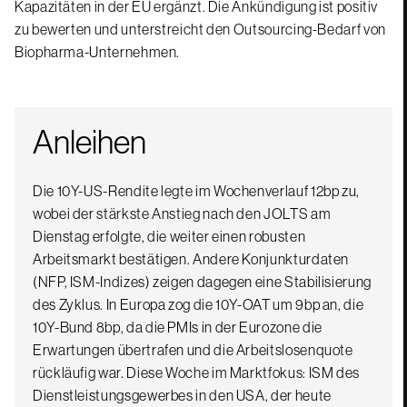
Kapazitäten in der EU ergänzt. Die Ankündigung ist positiv
zu bewerten und unterstreicht den Outsourcing-Bedarf von
Biopharma-Unternehmen.
Anleihen
Die 10Y-US-Rendite legte im Wochenverlauf 12bp zu,
wobei der stärkste Anstieg nach den JOLTS am
Dienstag erfolgte, die weiter einen robusten
Arbeitsmarkt bestätigen. Andere Konjunkturdaten
(NFP, ISM-Indizes) zeigen dagegen eine Stabilisierung
des Zyklus. In Europa zog die 10Y-OAT um 9bp an, die
10Y-Bund 8bp, da die PMIs in der Eurozone die
Erwartungen übertrafen und die Arbeitslosenquote
rückläufig war. Diese Woche im Marktfokus: ISM des
Dienstleistungsgewerbes in den USA, der heute