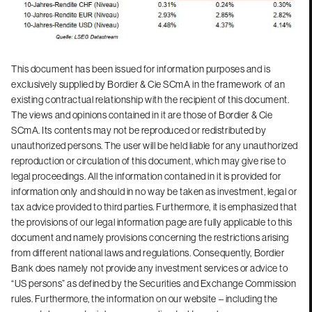
This document has been issued for information purposes and is
exclusively supplied by Bordier & Cie SCmA in the framework of an
existing contractual relationship with the recipient of this document.
The views and opinions contained in it are those of Bordier & Cie
SCmA. Its contents may not be reproduced or redistributed by
unauthorized persons. The user will be held liable for any unauthorized
reproduction or circulation of this document, which may give rise to
legal proceedings. All the information contained in it is provided for
information only and should in no way be taken as investment, legal or
tax advice provided to third parties. Furthermore, it is emphasized that
the provisions of our legal information page are fully applicable to this
document and namely provisions concerning the restrictions arising
from different national laws and regulations. Consequently, Bordier
Bank does namely not provide any investment services or advice to
“US persons” as defined by the Securities and Exchange Commission
rules. Furthermore, the information on our website – including the