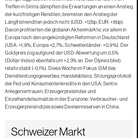
Treffen in Sintra dämpften die Erwartungen an einen Anstieg
der kurzfristigen Renditen, bremsten den Anstieg der
Langfristrenditen jedoch nicht (USD: +12bp; EUR: +8bp).
Davon profitierten die globalen Aktienmärkte, vor allem in
Europa nach den angekündigten Reformen in Deutschland
(USA: +1,9%; Europa +2,7%; Schwellenländer: +0,9%). Der
Goldpreis zog aufgrund der USD-Abwertung um 0,5%
(Dollar-Index) ebenfalls um +2,3% an. Der Ölpreis blieb
relativ stabil (-0,1%). Diese Woche im Fokus: ISM des
Dienstleistungsgewerbes, Handelsbilanz, Sitzungsprotokoll
der Fed und Konsumentenkredite in den USA; Sentix-
Anlegervertrauen, Erzeugerpreisindex und
Einzelhandelsumsätze in der Eurozone; Verbraucher- und
Erzeugerpreisindizes sowie Devisenreserven in China.
Schweizer Markt