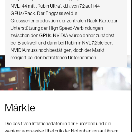
NVL144 mit „Rubin Ultra“, d.h. von 72 auf 144
GPUs/Rack. Der Engpass sei die
Grossserienproduktion der zentralen Rack-Karte zur
Unterstützung der High Speed-Verbindungen
zwischen den GPUs. NVIDIA würde daher zunächst
bei Blackwell und dann bei Rubin in NVL72 bleiben.
NVIDIA muss noch bestätigen, doch der Markt
reagiert bei den betroffenen Unternehmen.
Märkte
Die positiven Inflationsdaten in der Eurozone und die
weniger aggressive Rhetorik der Notenbanken auf ihrem