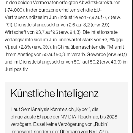
in den beiden Vormonaten erfolgten Abwärtskorrekturen
(-74.000). In der Eurozone erholten sich die EU-
Vertrauensindizes im Juni: Industrie von -7,9 auf -7,7 (erw.
-7,1), Dienstleistungssektor von 2,6 auf 3,2 (erw. 2,9),
Wirtschaft von 93,7 auf 95 (erw. 94,3). Die Inflationsrate
verlangsamte sich im Juni unerwartet stark von +3,2% ggü.
Vj. auf +2,8% (erw. 3%). In China überraschten die PMIs mit
ihrem Anstieg von 50 auf 50,3 im verarb. Gewerbe (erw. 50,1)
und im Dienstleistungssektor von 50,1 auf 50,2 (erw. 49,9) im
Juni positiv.
Künstliche Intelligenz
Laut SemiAnalysis könnte sich „Kyber“, die
ehrgeizigste Etappe der NVIDIA-Roadmap, bis 2028
verzögern. Es sei keine Verzögerung von „Rubin“
insgesamt, sondern der Übergang von NVL72 zu