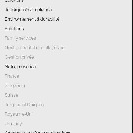
Juridique & compliance
Environnement & durabilité
Solutions
Family services
Gestion institutionnelle privée
Gestion privée
Notre présence
France
Singapour
Suisse
Turques et Caïques
Royaume-Uni
Uruguay
Abonnez-vous à nos
publications