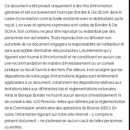
Ce document a été produit uniquement à des fins d’information
générale et est exclusivement fourni par Bordier & Cie SCmA dans le
cadre d’une relation contractuelle existante avec le destinataire qui le
reçoit. Les vues et opinions exprimées sont celles de Bordier & Cie
SCmA. Son contenu ne peut être reproduit ou redistribué par des
personnes non autorisées. Toute reproduction ou diffusion non
autorisée de ce document engagera la responsabilité de l’utilisateur et
sera susceptible d’entraîner des poursuites. Les éléments qui y
figurent sont fournis à titre informatif et ne constituent en aucun cas
une recommandation en matière d’investissement ou un conseil
juridique ou fiscal fournis à des tiers. Par ailleurs, il est souligné que les
dispositions de notre page d’informations légales sont entièrement
applicables à ce document, notamment les dispositions relatives aux
limitations liées aux différentes lois et réglementations nationales.
Ainsi, la Banque Bordier ne fournit aucun service d’investissement ni
de conseil à des «US Persons» telles que définies par la réglementation
de la Commission américaine des opérations de Bourse (SEC). En
outre, l’information figurant sur notre site Internet – y compris le
présent document – ne s’adresse en aucun cas à de telles personnes
ou entités.