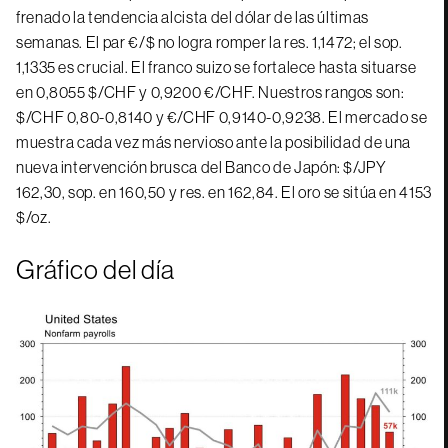
frenado la tendencia alcista del dólar de las últimas
semanas. El par €/$ no logra romper la res. 1,1472; el sop.
1,1335 es crucial. El franco suizo se fortalece hasta situarse
en 0,8055 $/CHF y 0,9200 €/CHF. Nuestros rangos son:
$/CHF 0,80-0,8140 y €/CHF 0,9140-0,9238. El mercado se
muestra cada vez más nervioso ante la posibilidad de una
nueva intervención brusca del Banco de Japón: $/JPY
162,30, sop. en 160,50 y res. en 162,84. El oro se sitúa en 4153
$/oz.
Gráfico del día