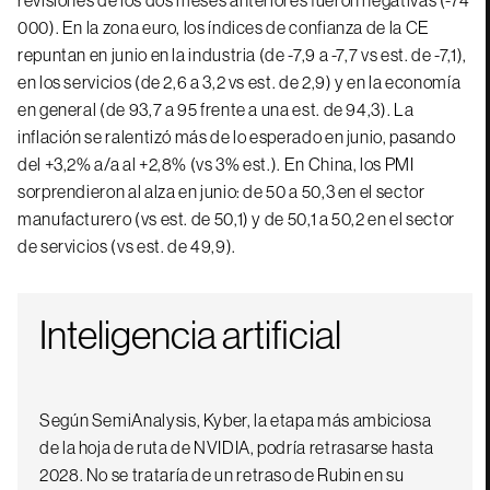
revisiones de los dos meses anteriores fueron negativas (-74
000). En la zona euro, los índices de confianza de la CE
repuntan en junio en la industria (de -7,9 a -7,7 vs est. de -7,1),
en los servicios (de 2,6 a 3,2 vs est. de 2,9) y en la economía
en general (de 93,7 a 95 frente a una est. de 94,3). La
inflación se ralentizó más de lo esperado en junio, pasando
del +3,2% a/a al +2,8% (vs 3% est.). En China, los PMI
sorprendieron al alza en junio: de 50 a 50,3 en el sector
manufacturero (vs est. de 50,1) y de 50,1 a 50,2 en el sector
de servicios (vs est. de 49,9).
Inteligencia artificial
Según SemiAnalysis, Kyber, la etapa más ambiciosa
de la hoja de ruta de NVIDIA, podría retrasarse hasta
2028. No se trataría de un retraso de Rubin en su