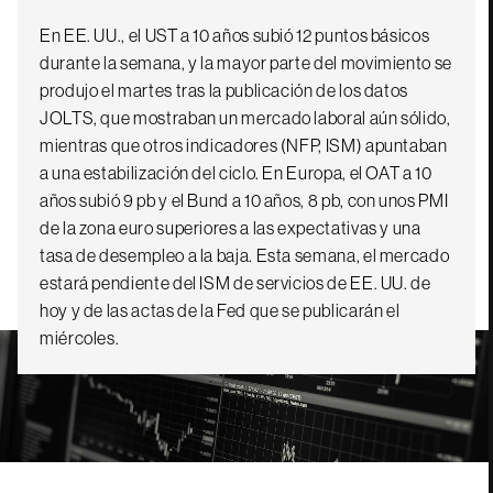
En EE. UU., el UST a 10 años subió 12 puntos básicos
durante la semana, y la mayor parte del movimiento se
produjo el martes tras la publicación de los datos
JOLTS, que mostraban un mercado laboral aún sólido,
mientras que otros indicadores (NFP, ISM) apuntaban
a una estabilización del ciclo. En Europa, el OAT a 10
años subió 9 pb y el Bund a 10 años, 8 pb, con unos PMI
de la zona euro superiores a las expectativas y una
tasa de desempleo a la baja. Esta semana, el mercado
estará pendiente del ISM de servicios de EE. UU. de
hoy y de las actas de la Fed que se publicarán el
miércoles.