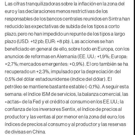
Las cifras tranquilizadoras sobre la inflación en la zona del
euro y las declaraciones menos restrictivas de los
responsables de los bancos centrales reunidos en Sintra han
reducido las expectativas de subida de los tipos a corto
plazo, pero no han impedido un repunte de los tipos a largo
plazo (USD: +12 pb; EUR: +8 pb). Las acciones se han
beneficiado en general de ello, sobre todo en Europa, con los
anuncios de reformas en Alemania (EE. UU.: +1,9%; Europa:
+2,7%; mercados emergentes: +0,9%). El oro también se ha
recuperado un +2,3%, impulsado por la depreciación del
0,5% del dólar estadounidense (índice del dólar). El
petróleo se mantiene bastante estable (-0,1%). A seguir esta
semana: el índice ISM de servicios, la balanza comercial, las
«actas» de la Fed y el crédito al consumo en los EE.UU.; la
confianza de los inversores Sentix, el índice de precios al
productor y las ventas al por menor en la zona del euro; los
índices de precios al consumo y al productor y las reservas
de divisas en China.