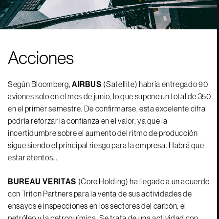
Acciones
Según Bloomberg,
AIRBUS
(Satellite) habría entregado 90
aviones solo en el mes de junio, lo que supone un total de 350
en el primer semestre. De confirmarse, esta excelente cifra
podría reforzar la confianza en el valor, ya que la
incertidumbre sobre el aumento del ritmo de producción
sigue siendo el principal riesgo para la empresa. Habrá que
estar atentos…
BUREAU VERITAS
(Core Holding) ha llegado a un acuerdo
con Triton Partners para la venta de sus actividades de
ensayos e inspecciones en los sectores del carbón, el
petróleo y la petroquímica. Se trata de una actividad con