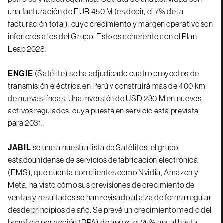
una facturación de EUR 450 M (es decir, el 7% de la
facturación total), cuyo crecimiento y margen operativo son
inferiores a los del Grupo. Esto es coherente con el Plan
Leap 2028.
ENGIE
(Satélite) se ha adjudicado cuatro proyectos de
transmisión eléctrica en Perú y construirá más de 400 km
de nuevas líneas. Una inversión de USD 230 M en nuevos
activos regulados, cuya puesta en servicio está prevista
para 2031.
JABIL
se une a nuestra lista de Satélites: el grupo
estadounidense de servicios de fabricación electrónica
(EMS), que cuenta con clientes como Nvidia, Amazon y
Meta, ha visto cómo sus previsiones de crecimiento de
ventas y resultados se han revisado al alza de forma regular
desde principios de año. Se prevé un crecimiento medio del
beneficio por acción (BPA) de aprox. el 25% anual hasta