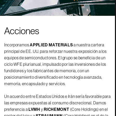
Acciones
Incorporamos
APPLIED MATERIALS
a nuestra cartera
principal de EE. UU. para reforzar nuestra exposición a los
equipos de semiconductores. El grupo se beneficia de un
ciclo WFE plurianual, impulsado por las inversiones de los
fundidores y los fabricantes de memoria, con un
posicionamiento diversificado en tecnología avanzada,
memoria, encapsulado y servicios.
Un acuerdo entre Estados Unidos e Irán sería favorable para
las empresas expuestas al consumo discrecional. Damos
preferencia a
LVMH
y
RICHEMONT
(Core Holdings) en el
sector del lujo y a
STRAUMANN
(Core Holding) en el de la