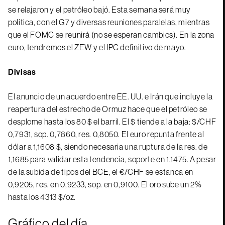
se relajaron y el petróleo bajó. Esta semana será muy
política, con el G7 y diversas reuniones paralelas, mientras
que el FOMC se reunirá (no se esperan cambios). En la zona
euro, tendremos el ZEW y el IPC definitivo de mayo.
Divisas
El anuncio de un acuerdo entre EE. UU. e Irán que incluye la
reapertura del estrecho de Ormuz hace que el petróleo se
desplome hasta los 80 $ el barril. El $ tiende a la baja: $/CHF
0,7931, sop. 0,7860, res. 0,8050. El euro repunta frente al
dólar a 1,1608 $, siendo necesaria una ruptura de la res. de
1,1685 para validar esta tendencia, soporte en 1,1475. A pesar
de la subida de tipos del BCE, el €/CHF se estanca en
0,9205, res. en 0,9233, sop. en 0,9100. El oro sube un 2%
hasta los 4313 $/oz.
Gráfico del día