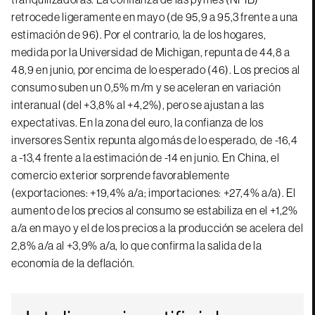
retrocede ligeramente en mayo (de 95,9 a 95,3 frente a una
estimación de 96). Por el contrario, la de los hogares,
medida por la Universidad de Michigan, repunta de 44,8 a
48,9 en junio, por encima de lo esperado (46). Los precios al
consumo suben un 0,5% m/m y se aceleran en variación
interanual (del +3,8% al +4,2%), pero se ajustan a las
expectativas. En la zona del euro, la confianza de los
inversores Sentix repunta algo más de lo esperado, de -16,4
a -13,4 frente a la estimación de -14 en junio. En China, el
comercio exterior sorprende favorablemente
(exportaciones: +19,4% a/a; importaciones: +27,4% a/a). El
aumento de los precios al consumo se estabiliza en el +1,2%
a/a en mayo y el de los precios a la producción se acelera del
2,8% a/a al +3,9% a/a, lo que confirma la salida de la
economía de la deflación.