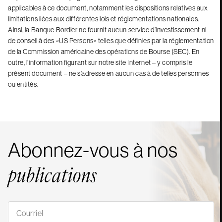
applicables à ce document, notamment les dispositions relatives aux
limitations liées aux différentes lois et réglementations nationales.
Ainsi, la Banque Bordier ne fournit aucun service d’investissement ni
de conseil à des «US Persons» telles que définies par la réglementation
de la Commission américaine des opérations de Bourse (SEC). En
outre, l’information figurant sur notre site Internet – y compris le
présent document – ne s’adresse en aucun cas à de telles personnes
ou entités.
Abonnez-vous à nos
publications
S'abonner
à
nos