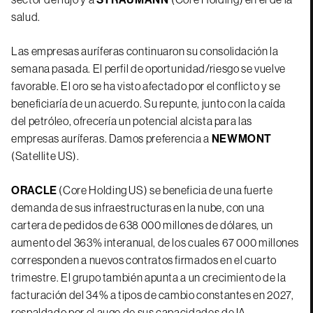
salud.
Las empresas auríferas continuaron su consolidación la
semana pasada. El perfil de oportunidad/riesgo se vuelve
favorable. El oro se ha visto afectado por el conflicto y se
beneficiaría de un acuerdo. Su repunte, junto con la caída
del petróleo, ofrecería un potencial alcista para las
empresas auríferas. Damos preferencia a
NEWMONT
(Satellite US).
ORACLE
(Core Holding US) se beneficia de una fuerte
demanda de sus infraestructuras en la nube, con una
cartera de pedidos de 638 000 millones de dólares, un
aumento del 363% interanual, de los cuales 67 000 millones
corresponden a nuevos contratos firmados en el cuarto
trimestre. El grupo también apunta a un crecimiento de la
facturación del 34% a tipos de cambio constantes en 2027,
respaldado por el auge de sus capacidades de IA.