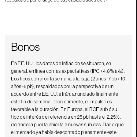
Bonos
En EE. UU., los datos de inflación se situaron, en
general, en línea con las expectativas (IPC +4,8% a/a).
Los tipos cerraron la semana a la baja (2 años -7 pb / 10
años -5 pb), respaldados por la perspectiva de un
acuerdo entre EE. UU. e Irán, anunciado finalmente
este fin de semana. Técnicamente, el impulso es
favorable a la duración. En Europa, el BCE subió su
tipo de interés de referencia en 25 pb hasta el 2,25%,
dejando la puerta abierta a nuevas subidas. Dado que
el mercado ya había descontado plenamente este