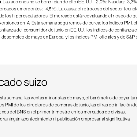
). Las acciones no se benefician de ello (EE. UU.: -2,0%; Nasdaq: -3,3
ercados emergentes: -4,5%). La causa: el retroceso del sector tecnol
e los hiperescaladores. El mercado está reevaluando el riesgo de qu
inversiones en IA. Esta semana seguiremos de cerca: los índices PMI, e
confianza del consumidor de junio en EE. UU.; los índices de confianza
 de desempleo de mayo en Europa; y los índices PMI oficiales y de S&P 
cado suizo
esta semana: las ventas minoristas de mayo, el barómetro de coyuntur
ces PMI de los directores de compras de junio, las cifras de inflación de
enes del BNS en el primer trimestre en los mercados de divisas.
ra ningún acontecimiento ni publicación empresarial significativa.