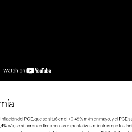
mía
a inflación del PCE, que se situó en el +0,45% m/m en mayo, y el PCE s
4% a/a, se situaron en línea con las expectativas, mientras que los ín