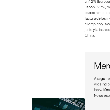
un 1,2% (Europa
Japón: -2,7%; m
especialmente d
factura de las 
el empleo y la 
junio y la tasa
China.
Mer
A seguir 
y los índi
los volúm
No se espe