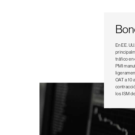
Bon
En EE. UU.
principalm
tráfico e
PMI manuf
ligerament
OAT a 10 a
contracci
los ISM de