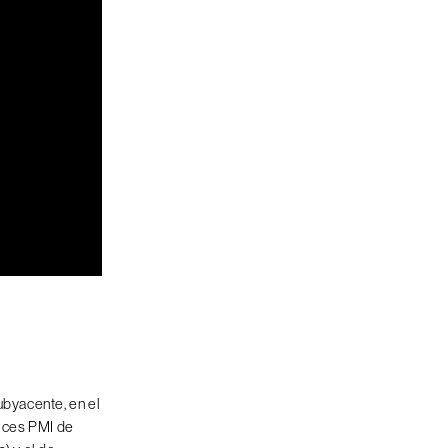
ubyacente, en el
dices PMI de