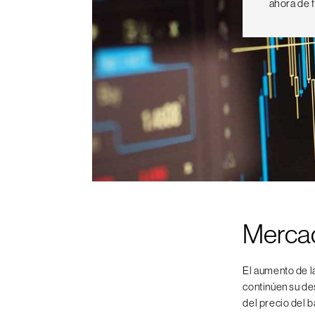
ahora de 
Merca
El aumento de l
continúen su de
del precio del b