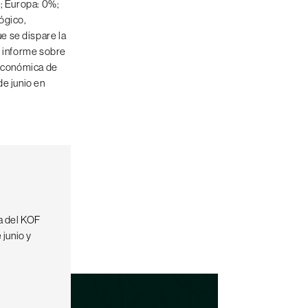
%; Europa: 0%;
ógico,
e se dispare la
l informe sobre
 económica de
de junio en
a del KOF
 junio y