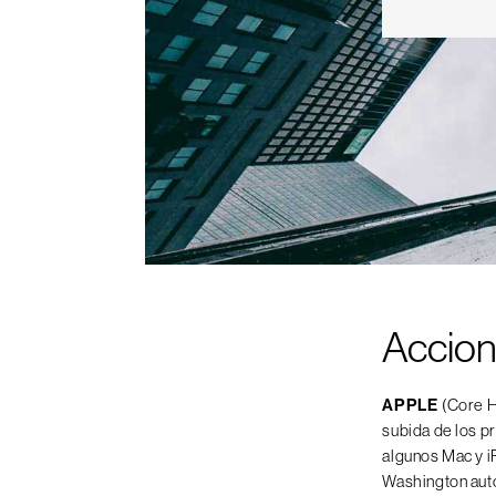
Accio
APPLE
(Core H
subida de los p
algunos Mac y i
Washington aut