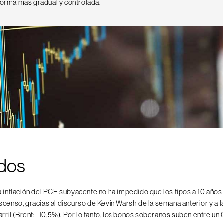
forma más gradual y controlada.
dos
a inflación del PCE subyacente no ha impedido que los tipos a 10 años
scenso, gracias al discurso de Kevin Warsh de la semana anterior y a l
arril (Brent: -10,5%). Por lo tanto, los bonos soberanos suben entre un 