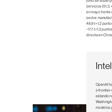
junio se sitúan 
servicios (51,3
en mayo frente a
sector manufactu
48,9 (+1,2 punto
-17,7 (+1,3 punt
directa en China
Intel
OpenAI ha 
(«frontier
estando r
Washington
modelos ga