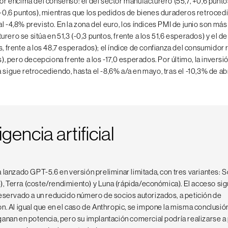
por encima del consenso: el del sector manufacturero (55,7, +0,6 puntos
, +0,6 puntos), mientras que los pedidos de bienes duraderos retroced
l -4,8% previsto. En la zona del euro, los índices PMI de junio son más
rero se sitúa en 51,3 (-0,3 puntos, frente a los 51,6 esperados) y el de
s, frente a los 48,7 esperados); el índice de confianza del consumidor
os), pero decepciona frente a los -17,0 esperados. Por último, la inversi
 sigue retrocediendo, hasta el -8,6% a/a en mayo, tras el -10,3% de abr
igencia artificial
lanzado GPT-5.6 en versión preliminar limitada, con tres variantes: S
»), Terra (coste/rendimiento) y Luna (rápida/económica). El acceso si
eservado a un reducido número de socios autorizados, a petición de
. Al igual que en el caso de Anthropic, se impone la misma conclusión
nan en potencia, pero su implantación comercial podría realizarse a 