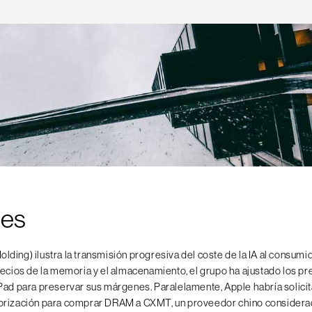
nes
olding) ilustra la transmisión progresiva del coste de la IA al consumido
recios de la memoria y el almacenamiento, el grupo ha ajustado los pr
Pad para preservar sus márgenes. Paralelamente, Apple habría solici
orización para comprar DRAM a CXMT, un proveedor chino considerad