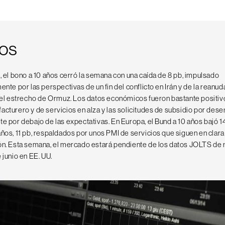
os
, el bono a 10 años cerró la semana con una caída de 8 pb, impulsado
ente por las perspectivas de un fin del conflicto en Irán y de la reanud
n el estrecho de Ormuz. Los datos económicos fueron bastante positivo
acturero y de servicios en alza y las solicitudes de subsidio por des
e por debajo de las expectativas. En Europa, el Bund a 10 años bajó 14
ños, 11 pb, respaldados por unos PMI de servicios que siguen en clara
ón. Esta semana, el mercado estará pendiente de los datos JOLTS de
 junio en EE. UU.