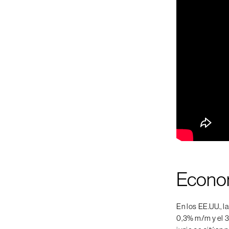
Econo
En los EE.UU., l
0,3% m/m y el 3,