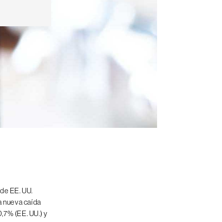
 de EE. UU.
a nueva caída
0,7% (EE. UU.) y