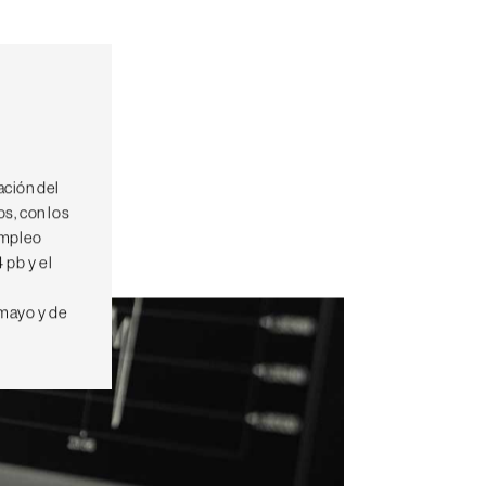
ación del
s, con los
empleo
 pb y el
 mayo y de