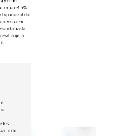
) y el de
ieron un -4,5%
 dispares: el del
 servicios en
 repunta hasta
ón extranjera
il.
ol
gue
: los
partir de