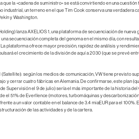
a que la «cadena de suministro» se está convirtiendo en una cuestión 
o industrial, un terreno en el que Tim Cook conserva una verdadera 
 Pekín y Washington.
Holding) lanza AXELIOS 1, una plataforma de secuenciación de nueva
r una secuenciación completa del genoma en el mismo día, con result
 La plataforma ofrece mayor precisión, rapidez de análisis y rendimien
ulsará el crecimiento de la división de aquí a 2030 (que se prevé ent
N
(Satellite): según los medios de comunicación, VW tiene previsto su
ajo y cerrar cuatro fábricas en Alemania. De confirmarse, este plan (q
de Supervisión el 9 de julio) sería el más importante de la historia del
 el 51% de Everllence (motores, turbomáquinas y descarbonización)
 frente a un valor contable en el balance de 3.4 miaEUR para el 100%.
tructuración de las actividades y de la cartera.