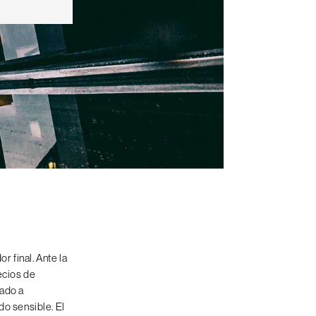
r final. Ante la
ecios de
tado a
o sensible. El