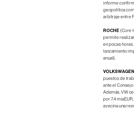
informe confirm
geopolítica com
arbitraje entre
ROCHE
(Core 
permite realiza
en pocas horas.
lanzamiento imp
anual).
VOLKSWAGE
puestos de trab
ante el Consejo 
Además, VW cede
por 7.4 miaEUR,
avecina una rees