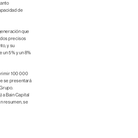
tanto
capacidad de
 generación que
ados precisos
to, y su
re un 5% y un 8%
primir 100 000
ue se presentará
 Grupo.
 a Bain Capital
 En resumen, se