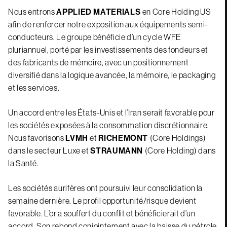
Nous entrons
APPLIED MATERIALS
en Core Holding US
afin de renforcer notre exposition aux équipements semi-
conducteurs. Le groupe bénéficie d’un cycle WFE
pluriannuel, porté par les investissements des fondeurs et
des fabricants de mémoire, avec un positionnement
diversifié dans la logique avancée, la mémoire, le packaging
et les services.
Un accord entre les États-Unis et l’Iran serait favorable pour
les sociétés exposées à la consommation discrétionnaire.
Nous favorisons
LVMH
et
RICHEMONT
(Core Holdings)
dans le secteur Luxe et
STRAUMANN
(Core Holding) dans
la Santé.
Les sociétés aurifères ont poursuivi leur consolidation la
semaine dernière. Le profil opportunité/risque devient
favorable. L’or a souffert du conflit et bénéficierait d’un
accord. Son rebond conjointement avec la baisse du pétrole