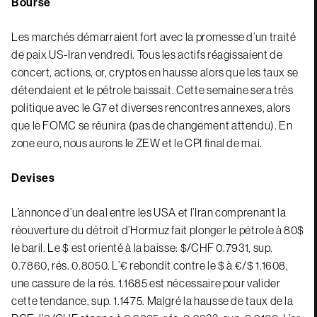
Bourse
Les marchés démarraient fort avec la promesse d’un traité
de paix US-Iran vendredi. Tous les actifs réagissaient de
concert, actions, or, cryptos en hausse alors que les taux se
détendaient et le pétrole baissait. Cette semaine sera très
politique avec le G7 et diverses rencontres annexes, alors
que le FOMC se réunira (pas de changement attendu). En
zone euro, nous aurons le ZEW et le CPI final de mai.
Devises
L’annonce d’un deal entre les USA et l’Iran comprenant la
réouverture du détroit d’Hormuz fait plonger le pétrole à 80$
le baril. Le $ est orienté à la baisse: $/CHF 0.7931, sup.
0.7860, rés. 0.8050. L’€ rebondit contre le $ à €/$ 1.1608,
une cassure de la rés. 1.1685 est nécessaire pour valider
cette tendance, sup. 1.1475. Malgré la hausse de taux de la