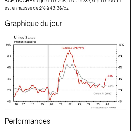
BCE, l’€/CHF stagne à 0.9205, rés. 0.9233, sup. 0.9100. L’or
est en hausse de 2% à 4313$/oz.
Graphique du jour
Performances