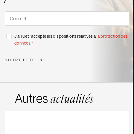
S'abonner
à
nos
publications
*
Consentement
J'ai lu et j'accepte les dispositions relatives à
la protection des
*
données
.
*
SOUMETTRE
Autres
actualités