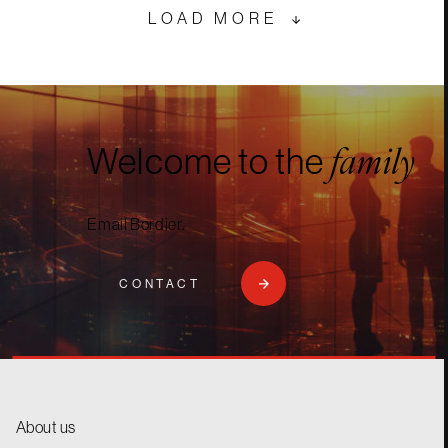
LOAD MORE
Welcome to the
family
Email Bordier.
CONTACT
About us