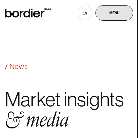
MENU
EN
News
Market
insights
&
media