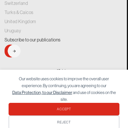
Switzerland
Turks & Caicos
United Kingdom
Uruguay
Subscribe to our
publications
SIGNUP
generations.
for
Our website uses cookies to improve the overall user
experience. By continuing, you are agreeing to our
Data Protection, to our Disclaimer
and use of cookies on the
site.
ACCEPT
Protected by reCAPTCHA Google
Privacy Policy
and
Terms of Service
apply.
REJECT
© 2026 Bordier. All rights reserved.