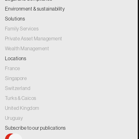
Environment & sustainability
Solutions
Family Services
Private Asset Management
Wealth Management
Locations
France
Singapore
Switzerland
Turks & Caicos
United Kingdom
Uruguay
Subscribe to our
publications