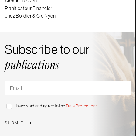
Alexandre Genet
Planificateur Financier
chez Bordier & Cie Nyon
Subscribe to our
publications
Subscribe
to
our
publications
*
Consent
I have read and agree to the
Data Protection
*
*
SUBMIT