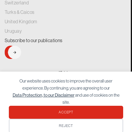
Switzerland
Turks & Caicos
United Kingdom
Uruguay
Subscribe to our
publications
SIGNUP
generations.
for
Our website uses cookies to improve the overall user
experience. By continuing, you are agreeing to our
Data Protection, to our Disclaimer
and use of cookies on the
site.
ACCEPT
Protected by reCAPTCHA Google
Privacy Policy
and
Terms of Service
apply.
REJECT
© 2026 Bordier. All rights reserved.