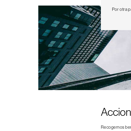
Por otra 
Accio
Recogemos ben