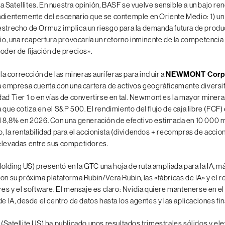
ista Satellites. En nuestra opinión, BASF se vuelve sensible a un bajo r
ndientemente del escenario que se contemple en Oriente Medio: 1) u
estrecho de Ormuz implica un riesgo para la demanda futura de produ
rio, una reapertura provocaría un retorno inminente de la competencia 
oder de fijación de precios».
 corrección de las mineras auríferas para incluir a
NEWMONT Cor
La empresa cuenta con una cartera de activos geográficamente diversif
ad Tier 1 o en vías de convertirse en tal. Newmont es la mayor minera 
 que cotiza en el S&P 500. El rendimiento del flujo de caja libre (FCF) 
l 8,8% en 2026. Con una generación de efectivo estimada en 10 000 m
o, la rentabilidad para el accionista (dividendos + recompras de accio
elevadas entre sus competidores.
olding US) presentó en la GTC una hoja de ruta ampliada para la IA, má
on su próxima plataforma Rubin/Vera Rubin, las «fábricas de IA» y el r
res y el software. El mensaje es claro: Nvidia quiere mantenerse en el
de IA, desde el centro de datos hasta los agentes y las aplicaciones fin
(Satellite US) ha publicado unos resultados trimestrales sólidos y el