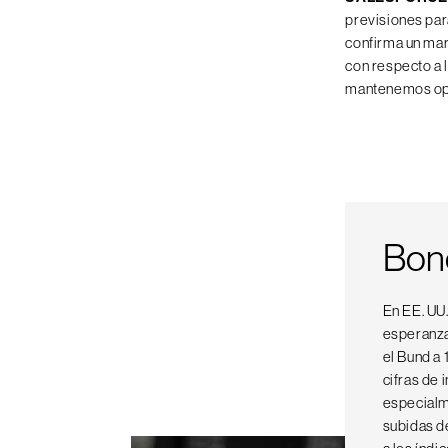
previsiones par
confirma un ma
con respecto a l
mantenemos opt
Bon
En EE. UU.
esperanzas
el Bund a 
cifras de 
especialm
subidas d