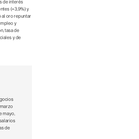
s de interés
ntes (+3,9%) y
 al oro repuntar
 empleo y
n, tasa de
ciales y de
egocios
n marzo
de mayo,
salarios
as de