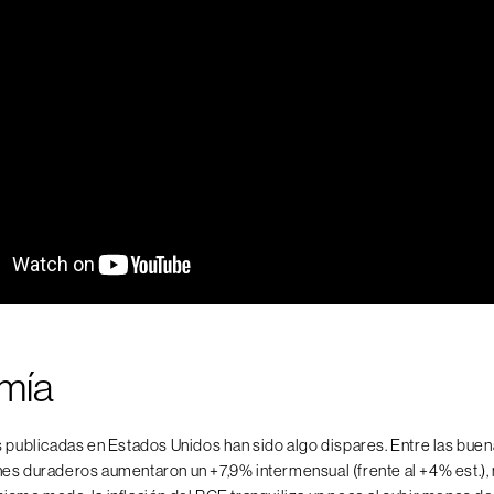
mía
s publicadas en Estados Unidos han sido algo dispares. Entre las buena
es duraderos aumentaron un +7,9% intermensual (frente al +4% est.),