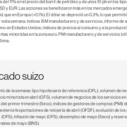
 del 11% en el precio del barril de petróleo y de unos 10 pb en los tipo
SD y EUR. Las acciones se beneficiaron más en los mercados emerge
%) que en Europa (+0,1%). El dólar se depreció un 0,3%, lo que permitió
ir esta semana: índices ISM manufacturero y de servicios, informe de
umo en Estados Unidos; índices de precios al consumo y a la producció
tas minoristas en la zona euro; PMI manufacturero y de servicios (ofi
hina.
cado suizo
to de la semana: tipo hipotecario de referencia (OFL), volumen de n
cio minorista en abril (OFS), volumen de negocios de los servicios e
B del primer trimestre (Seco), índices de gestores de compras (PMI) 
xterior/exportaciones de relojería de abril (OFDF), evolución de los 
 (OFS), inflación de mayo (OFS), desempleo de mayo (Seco) y reserv
finales de mayo (BNS).