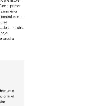
lo previsto en
B en el primer
o a un menor
e contrajeron un
 CE se
a de la industria
ina, el
eranual al
ndows que
ucionar el
utar