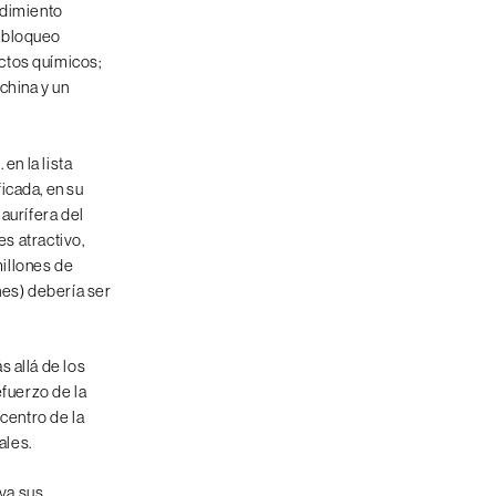
endimiento
n bloqueo
ctos químicos;
china y un
p
. en la lista
icada, en su
aurífera del
es atractivo,
illones de
nes) debería ser
s allá de los
efuerzo de la
 centro de la
ales.
eva sus