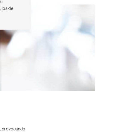
su
 los de
go, provocando