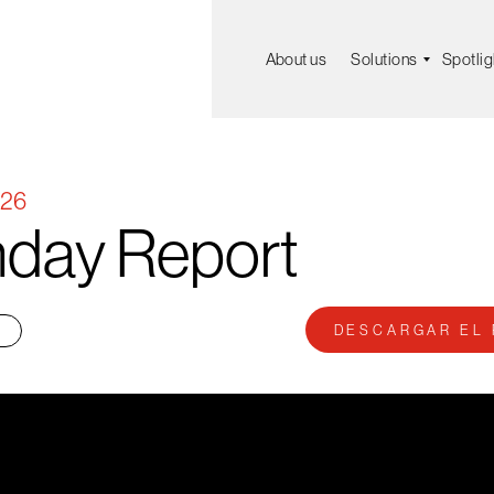
About us
Solutions
Spotlig
026
day
Report
DESCARGAR EL 