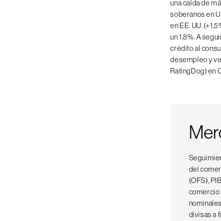
una caída de más
soberanos en U
en EE. UU. (+1,5
un 1,8%. A segu
crédito al cons
desempleo y ven
RatingDog) en C
Mer
Seguimien
del comer
(OFS), PI
comercio e
nominales
divisas a 