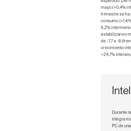
esperado. Del m
mayo (+0,4% inte
trimestre se ha 
consumo (+1,4% 
6,2% intermensua
estabilizan en m
de -7,7 a -8 (fre
crecimiento inte
+24,7% interanu
Intel
Durante l
integra má
PC de una