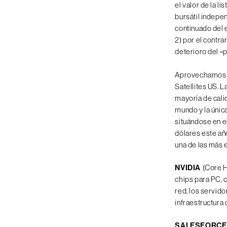
el valor de la l
bursátil indepe
continuado del 
2) por el contra
deterioro del «p
Aprovechamos la
Satellites US. 
mayoría de calid
mundo y la única
situándose en e
dólares este añ
una de las más 
NVIDIA
(Core H
chips para PC, c
red, los servido
infraestructura 
SALESFORCE