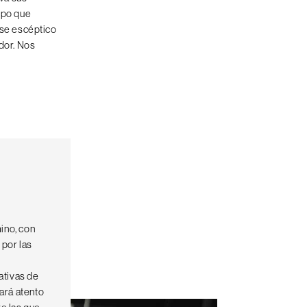
mpo que
se escéptico
ador. Nos
ino, con
 por las
ativas de
ará atento