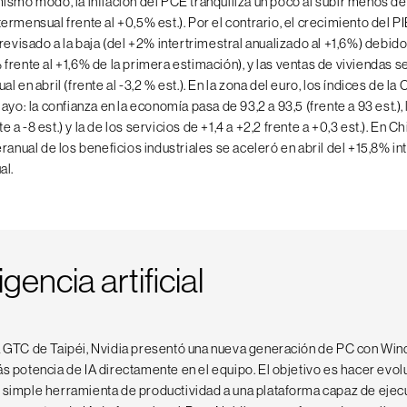
ismo modo, la inflación del PCE tranquiliza un poco al subir menos de 
rmensual frente al +0,5% est.). Por el contrario, el crecimiento del PI
revisado a la baja (del +2% intertrimestral anualizado al +1,6%) debid
frente al +1,6% de la primera estimación), y las ventas de viviendas s
l en abril (frente al -3,2 % est.). En la zona del euro, los índices de la
ayo: la confianza en la economía pasa de 93,2 a 93,5 (frente a 93 est.), l
nte a -8 est.) y la de los servicios de +1,4 a +2,2 frente a +0,3 est.). En Ch
ranual de los beneficios industriales se aceleró en abril del +15,8% int
al.
igencia artificial
a GTC de Taipéi, Nvidia presentó una nueva generación de PC con Wi
s potencia de IA directamente en el equipo. El objetivo es hacer evol
 simple herramienta de productividad a una plataforma capaz de ejec