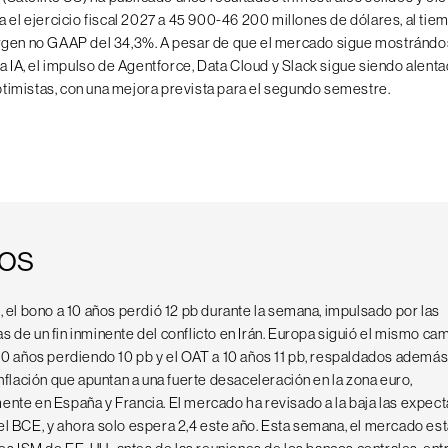
a el ejercicio fiscal 2027 a 45 900-46 200 millones de dólares, al tie
rgen no GAAP del 34,3%. A pesar de que el mercado sigue mostrándo
a IA, el impulso de Agentforce, Data Cloud y Slack sigue siendo alent
imistas, con una mejora prevista para el segundo semestre.
os
, el bono a 10 años perdió 12 pb durante la semana, impulsado por las
 de un fin inminente del conflicto en Irán. Europa siguió el mismo cam
10 años perdiendo 10 pb y el OAT a 10 años 11 pb, respaldados además
inflación que apuntan a una fuerte desaceleración en la zona euro,
ente en España y Francia. El mercado ha revisado a la baja las expect
el BCE, y ahora solo espera 2,4 este año. Esta semana, el mercado est