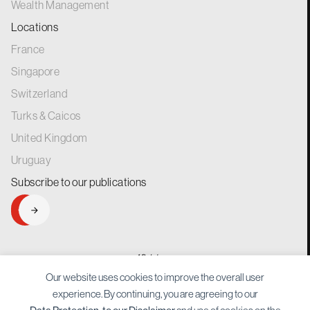
Wealth Management
Locations
France
Singapore
Switzerland
Turks & Caicos
United Kingdom
Uruguay
Subscribe to our
publications
SIGNUP
generations.
for
Our website uses cookies to improve the overall user
experience. By continuing, you are agreeing to our