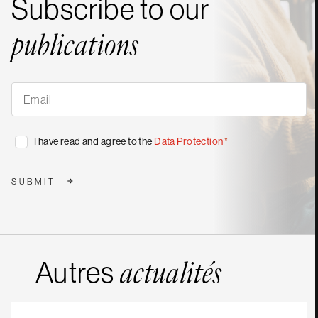
Subscribe to our
publications
Subscribe
to
our
publications
*
Consent
I have read and agree to the
Data Protection
*
*
SUBMIT
Autres
actualités